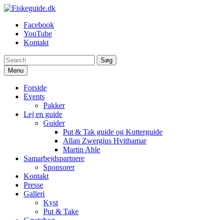
Spring
til
Fiskeguide.dk
En fiskeguide, der skaffer dig en uforglemmelig fight
Facebook
indhold
YouTube
Kontakt
Søg
Menu
Forside
Events
Pakker
Lej en guide
Guider
Put & Tak guide og Kutterguide
Allan Zwergius Hvithamar
Martin Ahle
Samarbejdspartnere
Sponsorer
Kontakt
Presse
Galleri
Kyst
Put & Take