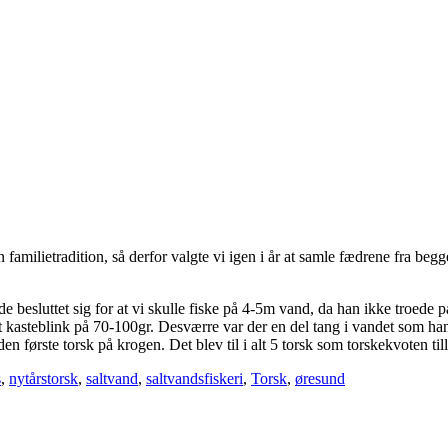
 familietradition, så derfor valgte vi igen i år at samle fædrene fra beg
e besluttet sig for at vi skulle fiske på 4-5m vand, da han ikke troede p
kasteblink på 70-100gr. Desværre var der en del tang i vandet som hang 
den første torsk på krogen. Det blev til i alt 5 torsk som torskekvoten til
s
,
nytårstorsk
,
saltvand
,
saltvandsfiskeri
,
Torsk
,
øresund