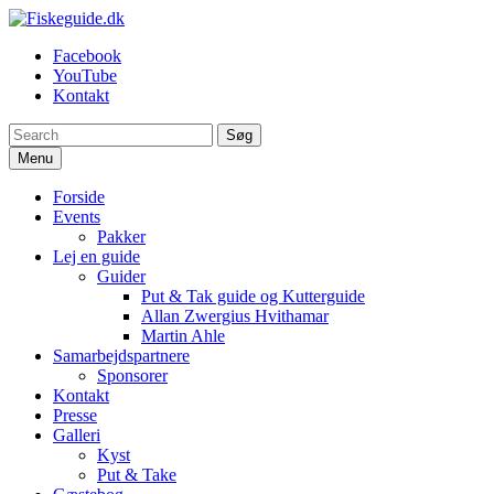
Spring
til
Fiskeguide.dk
En fiskeguide, der skaffer dig en uforglemmelig fight
Facebook
indhold
YouTube
Kontakt
Søg
Menu
Forside
Events
Pakker
Lej en guide
Guider
Put & Tak guide og Kutterguide
Allan Zwergius Hvithamar
Martin Ahle
Samarbejdspartnere
Sponsorer
Kontakt
Presse
Galleri
Kyst
Put & Take