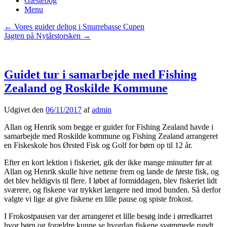
Gæstebog
Menu
indlægs
←
Vores guider deltog i Snurrebasse Cupen
navigation
Jagten på Nytårstorsken
→
Guidet tur i samarbejde med Fishing
Zealand og Roskilde Kommune
Udgivet den
06/11/2017
af
admin
Allan og Henrik som begge er guider for Fishing Zealand havde i
samarbejde med Roskilde kommune og Fishing Zealand arrangeret
en Fiskeskole hos Ørsted Fisk og Golf for børn op til 12 år.
Efter en kort lektion i fiskeriet, gik der ikke mange minutter før at
Allan og Henrik skulle hive nettene frem og lande de første fisk, og
det blev heldigvis til flere. I løbet af formiddagen, blev fiskeriet lidt
sværere, og fiskene var trykket længere ned imod bunden. Så derfor
valgte vi lige at give fiskene en lille pause og spiste frokost.
I Frokostpausen var der arrangeret et lille besøg inde i ørredkarret
hvor børn og forældre kunne se hvordan fiskene svømmede rundt,