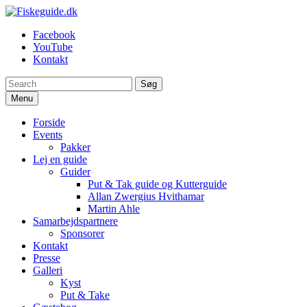
Spring
til
Fiskeguide.dk
En fiskeguide, der skaffer dig en uforglemmelig fight
Facebook
indhold
YouTube
Kontakt
Søg
Menu
Forside
Events
Pakker
Lej en guide
Guider
Put & Tak guide og Kutterguide
Allan Zwergius Hvithamar
Martin Ahle
Samarbejdspartnere
Sponsorer
Kontakt
Presse
Galleri
Kyst
Put & Take