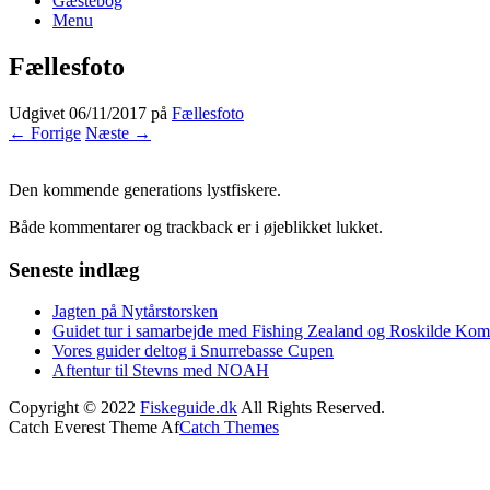
Gæstebog
Menu
Fællesfoto
Udgivet
06/11/2017
på
Fællesfoto
← Forrige
Næste →
Den kommende generations lystfiskere.
Både kommentarer og trackback er i øjeblikket lukket.
Seneste indlæg
Jagten på Nytårstorsken
Guidet tur i samarbejde med Fishing Zealand og Roskilde K
Vores guider deltog i Snurrebasse Cupen
Aftentur til Stevns med NOAH
Copyright © 2022
Fiskeguide.dk
All Rights Reserved.
Catch Everest Theme Af
Catch Themes