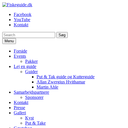
Spring
til
Fiskeguide.dk
En fiskeguide, der skaffer dig en uforglemmelig fight
Facebook
indhold
YouTube
Kontakt
Søg
Menu
Forside
Events
Pakker
Lej en guide
Guider
Put & Tak guide og Kutterguide
Allan Zwergius Hvithamar
Martin Ahle
Samarbejdspartnere
Sponsorer
Kontakt
Presse
Galleri
Kyst
Put & Take