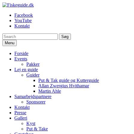
Spring
til
Fiskeguide.dk
En fiskeguide, der skaffer dig en uforglemmelig fight
Facebook
indhold
YouTube
Kontakt
Søg
Menu
Forside
Events
Pakker
Lej en guide
Guider
Put & Tak guide og Kutterguide
Allan Zwergius Hvithamar
Martin Ahle
Samarbejdspartnere
Sponsorer
Kontakt
Presse
Galleri
Kyst
Put & Take