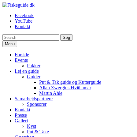
Spring
til
Fiskeguide.dk
En fiskeguide, der skaffer dig en uforglemmelig fight
Facebook
indhold
YouTube
Kontakt
Søg
Menu
Forside
Events
Pakker
Lej en guide
Guider
Put & Tak guide og Kutterguide
Allan Zwergius Hvithamar
Martin Ahle
Samarbejdspartnere
Sponsorer
Kontakt
Presse
Galleri
Kyst
Put & Take