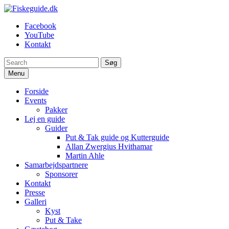
Spring
til
Fiskeguide.dk
En fiskeguide, der skaffer dig en uforglemmelig fight
Facebook
indhold
YouTube
Kontakt
Søg
Menu
Forside
Events
Pakker
Lej en guide
Guider
Put & Tak guide og Kutterguide
Allan Zwergius Hvithamar
Martin Ahle
Samarbejdspartnere
Sponsorer
Kontakt
Presse
Galleri
Kyst
Put & Take